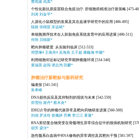
曹雨露 高嵩*
个性化新抗原疫苗联合免疫治疗: 肝细胞癌精准治疗新策略
[475-48
刘涛 刘金平*
人源化小鼠模型的发展及其在血液学研究中的应用
[486-495]
陆路 张栩苗 宋远斌*
单细胞测序技术在人胚胎免疫系统发育中的应用进展
[496-511]
何帅 贝锦新*
靶向肿瘤硬度: 从实验到临床
[512-533]
邓慧琳# 王南舟# 吴海燕 王子超 康巍瀚 申颖*
利用细胞邻近标记研究早期肿瘤微环境
[534-540]
黄涵英 赵闯 谭志鸿 田麟*
肿瘤治疗新靶标与新药研究
编者按
[541-541]
朱孝峰
DNA损伤反应及其抑制剂的现状与未来
[542-559]
郑雪怡 谢丹* 蔡木炎*
IDH2介导的肿瘤代谢异常及靶向药物研发进展
[560-569]
刘俏 罗冰玲 曾佩婷 乔爽 李江江 黄蓬*
RNA剪切复合物突变在骨髓增生异常综合征中的致病机制研究
[57
胡芳 梁洋*
急性髓系白血病中RNA修饰的异常调控及其靶向干预
[581-597]