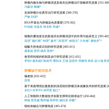
肿瘤内微生物与肿瘤演进及相关抗肿瘤治疗策略研究进展
[353-368
冯森语 柳娜*
实体肿瘤分化诱导治疗研究进展
[369-378]
严敏 刘强*
RNA甲基化与肿瘤染色质重塑
[379-392]
叶灿彬 张嘉良 林东昕 郑健*
细胞外囊泡发生的新途径在肿瘤演进中的作用与临床意义
[393-402
1
1
2
1
1
1
1
1
高瑛
魏灯辉
钟理
廖丹
郑雪萍
林雨洁
方冬梅
康铁邦
*
核酸天然免疫识别的研究进展
[403-411]
盛春姐 曾琪 姚辰 陈帅*
食管癌转移的机制及诊疗研究进展
[412-431]
李悦# 施东妮# 陈柏羽 潘怡冰 王瑞 温燕玲 邓频伟 林辰 赵小涵 陈
肿瘤诊疗前沿技术
编者按
[432-432]
高嵩
基于表面增强拉曼散射的深层组织肿瘤活体成像技术的研究进展
[4
吴红# 肖莘芹# 胡羽君 杨江*
人工智能和大数据技术创新支撑癌症精准诊疗
[450-464]
林丽 曾宪越 甄梓铖 陈梓杭 杨钰羡 孙颖*
线粒体融合与肿瘤免疫
[465-474]