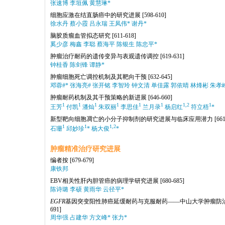
张速博 李垣佩 黄慧琳*
细胞应激在结直肠癌中的研究进展
[598-610]
徐水丹 蔡小霞 吕永瑞 王凤伟* 谢丹*
脑胶质瘤血管拟态研究
[611-618]
奚少彦 梅鑫 李聪 蔡海平 陈银生 陈忠平*
肿瘤治疗耐药的遗传变异与表观遗传调控
[619-631]
钟桂香 陈剑锋 谭静*
肿瘤细胞死亡调控机制及其靶向干预
[632-645]
邓蓉#* 张海亮# 张开铭 李智玲 钟文清 单佳露 郭依晴 林烽彬 朱孝
肿瘤耐药机制及其干预策略的新进展
[646-660]
1
1
1
1
1
1
1,2
1
王芳
付凯
潘灿
朱双丽
李思佳
兰月录
杨启红
符立梧
*
新型靶向细胞凋亡的小分子抑制剂的研究进展与临床应用潜力
[661
1
1
1,2
石珊
邱妙珍
* 杨大俊
*
肿瘤精准治疗研究进展
编者按
[679-679]
康铁邦
EBV相关性肝内胆管癌的病理学研究进展
[680-685]
陈诗璐 李硕 黄雨华 云径平*
EGFR
基因突变阳性肺癌延缓耐药与克服耐药——中山大学肿瘤防
691]
周华强 占建华 方文峰* 张力*