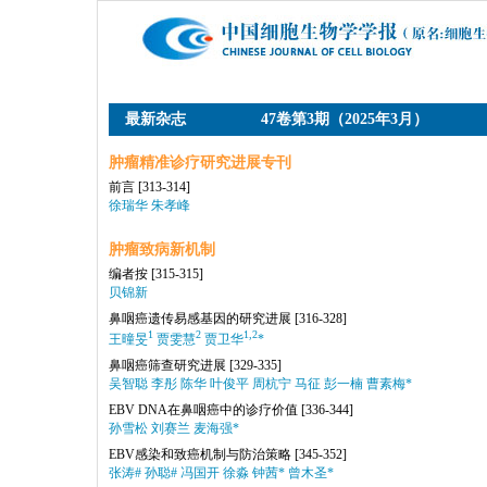
最新杂志
47卷第3期（2025年3月）
肿瘤精准诊疗研究进展专刊
前言
[313-314]
徐瑞华 朱孝峰
肿瘤致病新机制
编者按
[315-315]
贝锦新
鼻咽癌遗传易感基因的研究进展
[316-328]
1
2
1,2
王曈旻
贾雯慧
贾卫华
*
鼻咽癌筛查研究进展
[329-335]
吴智聪 李彤 陈华 叶俊平 周杭宁 马征 彭一楠 曹素梅*
EBV DNA在鼻咽癌中的诊疗价值
[336-344]
孙雪松 刘赛兰 麦海强*
EBV感染和致癌机制与防治策略
[345-352]
张涛# 孙聪# 冯国开 徐淼 钟茜* 曾木圣*