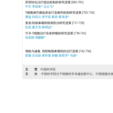
肝癌转化治疗抵抗机制的研究进展
[692-701]
牛艺 李斌奎* 元云飞*
T细胞淋巴瘤临床诊疗及耐药机制研究进展
[702-716]
曹益 邱莉云 张宇辰 蔡君 蔡清清*
复发/转移鼻咽癌精准防治研究进展
[717-729]
彭岚 夏天亮 陈明远*
TCR-T细胞治疗实体肿瘤的研究进展
[730-741]
张亚静 周鹏辉*
增效与减毒: 局部晚期鼻咽癌的治疗进展
[742-756]
姜薇 吕佳蔚 唐玲珑 孙颖 陈雨沛* 马骏*
主 管
中国科学院
主 办
中国科学院分子细胞科学卓越创新中心、中国细胞生