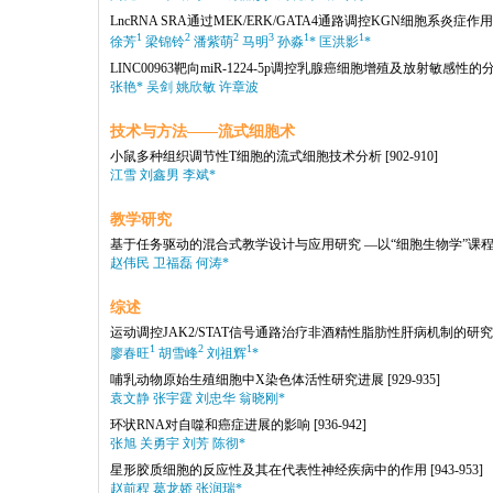
LncRNA SRA通过MEK/ERK/GATA4通路调控KGN细胞系炎症
1
2
2
3
1
1
徐芳
梁锦铃
潘紫萌
马明
孙淼
* 匡洪影
*
LINC00963靶向miR-1224-5p调控乳腺癌细胞增殖及放射敏感性
张艳* 吴剑 姚欣敏 许章波
技术与方法——流式细胞术
小鼠多种组织调节性T细胞的流式细胞技术分析
[902-910]
江雪 刘鑫男 李斌*
教学研究
基于任务驱动的混合式教学设计与应用研究 —以“细胞生物学”课
赵伟民 卫福磊 何涛*
综述
运动调控JAK2/STAT信号通路治疗非酒精性脂肪性肝病机制的研
1
2
1
廖春旺
胡雪峰
刘祖辉
*
哺乳动物原始生殖细胞中X染色体活性研究进展
[929-935]
袁文静 张宇霆 刘忠华 翁晓刚*
环状RNA对自噬和癌症进展的影响
[936-942]
张旭 关勇宇 刘芳 陈彻*
星形胶质细胞的反应性及其在代表性神经疾病中的作用
[943-953]
赵前程 葛龙娇 张润瑞*