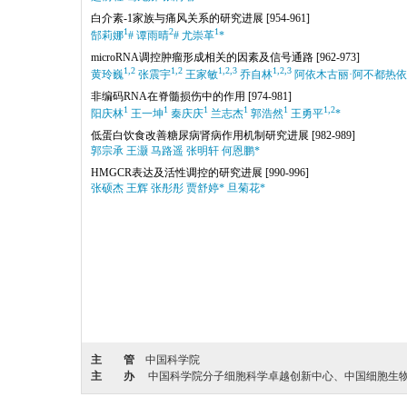
白介素-1家族与痛风关系的研究进展
[954-961]
1
2
1
郜莉娜
# 谭雨晴
# 尤崇革
*
microRNA调控肿瘤形成相关的因素及信号通路
[962-973]
1,2
1,2
1,2,3
1,2,3
黄玲巍
张震宇
王家敏
乔自林
阿依木古丽·阿不都热
非编码RNA在脊髓损伤中的作用
[974-981]
1
1
1
1
1
1,2
阳庆林
王一坤
秦庆庆
兰志杰
郭浩然
王勇平
*
低蛋白饮食改善糖尿病肾病作用机制研究进展
[982-989]
郭宗承 王灏 马路遥 张明轩 何恩鹏*
HMGCR表达及活性调控的研究进展
[990-996]
张硕杰 王辉 张彤彤 贾舒婷* 旦菊花*
主 管
中国科学院
主 办
中国科学院分子细胞科学卓越创新中心、中国细胞生