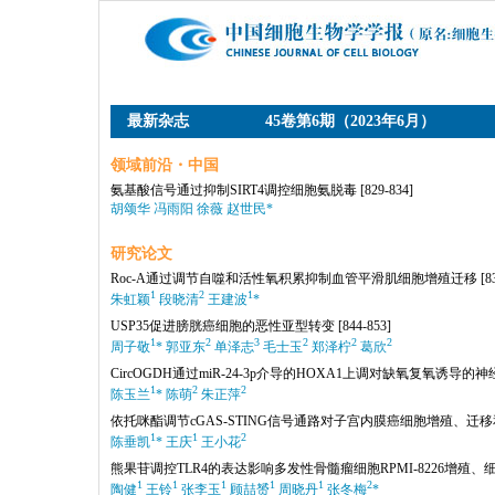
最新杂志
45卷第6期（2023年6月）
领域前沿・中国
氨基酸信号通过抑制SIRT4调控细胞氨脱毒
[829-834]
胡颂华 冯雨阳 徐薇 赵世民*
研究论文
Roc-A通过调节自噬和活性氧积累抑制血管平滑肌细胞增殖迁移
[8
1
2
1
朱虹颖
段晓清
王建波
*
USP35促进膀胱癌细胞的恶性亚型转变
[844-853]
1
2
3
2
2
2
周子敬
* 郭亚东
单泽志
毛士玉
郑泽柠
葛欣
CircOGDH通过miR-24-3p介导的HOXA1上调对缺氧复氧诱导
1
2
2
陈玉兰
* 陈萌
朱正萍
依托咪酯调节cGAS-STING信号通路对子宫内膜癌细胞增殖、迁
1
1
2
陈垂凯
* 王庆
王小花
熊果苷调控TLR4的表达影响多发性骨髓瘤细胞RPMI-8226增殖
1
1
1
1
1
2
陶健
王铃
张李玉
顾喆赟
周晓丹
张冬梅
*