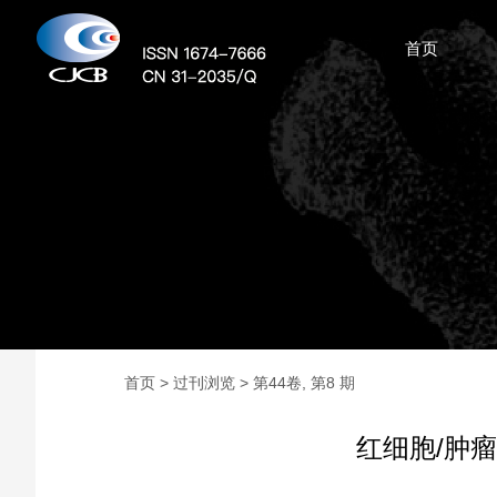
首页
首页
>
过刊浏览
> 第44卷, 第8 期
红细胞/肿