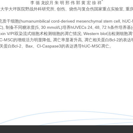
*
李 循 龙皎月 朱 明 邢 伟 郭 黄 宏 徐 祥
大学大坪医院野战外科研究所, 创伤、烧伤与复合伤国家重点实验室, 重庆 4
anumbilical cord-derived mesenchymal stem ce
 hUVEC), 制备不同糖浓度(5, 30 mmol/L)培养hUVECs 24, 48, 72 h条件培
exin V/PI双染流式细胞术检测细胞的凋亡情况; Western blot法检测细胞
组hUC-MSC的增殖活力明显降低, 凋亡率显著升高, 凋亡相关蛋白Bcl-2的表达明显
蛋白Bcl-2、Bax、Cl-Caspase3的表达诱导hUC-MSC凋亡。