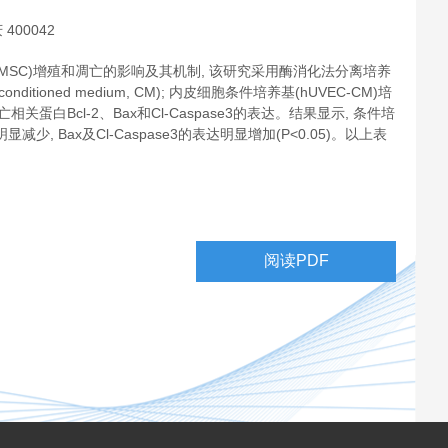
00042
ll, hUC-MSC)增殖和凋亡的影响及其机制, 该研究采用酶消化法分离培养
养基(conditioned medium, CM); 内皮细胞条件培养基(hUVEC-CM)培
凋亡相关蛋白Bcl-2、Bax和Cl-Caspase3的表达。结果显示, 条件培
减少, Bax及Cl-Caspase3的表达明显增加(P<0.05)。以上表